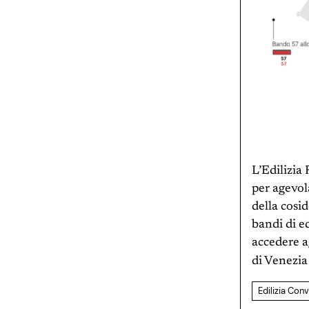
L’Edilizia 
per agevola
della cosi
bandi di e
accedere a
di Venezi
Edilizia Con