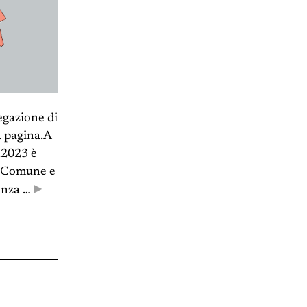
egazione di
a pagina.A
2.2023 è
al Comune e
▶
tenza …