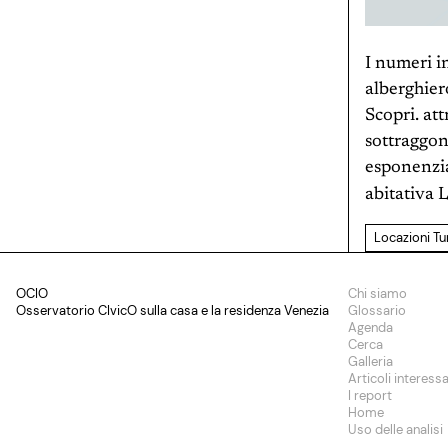
I numeri in
alberghier
Scopri. att
sottraggono
esponenzia
abitativa 
Locazioni Tu
OCIO
Chi siamo
Osservatorio CIvicO sulla casa e la residenza Venezia
Glossario
Agenda
Cerca
Galleria
Articoli interessa
I report
Home
Uso delle analisi