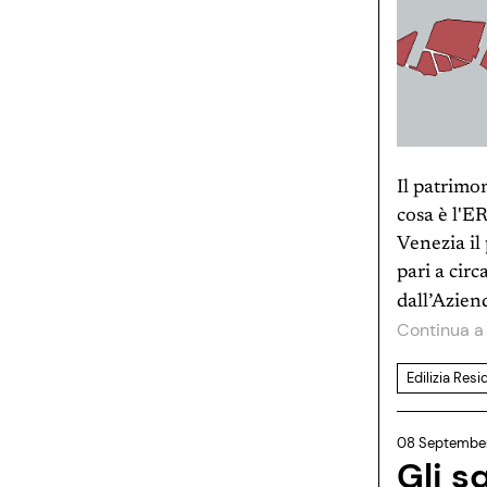
Il patrimo
cosa è l'E
Venezia il
pari a cir
dall’Azien
Continua a
Edilizia Resi
08 Septembe
Gli s