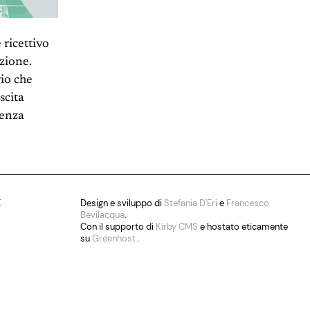
 ricettivo
zione.
rio che
scita
genza
E
Design e sviluppo di
Stefania D'Eri
e
Francesco
Bevilacqua
.
Con il supporto di
Kirby CMS
e hostato eticamente
su
Greenhost
.