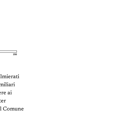
almierati
miliari
ere ai
ter
Nel Comune