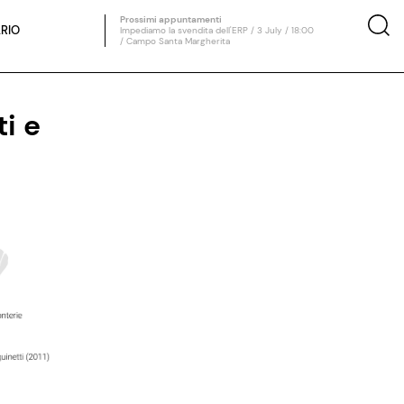
Prossimi appuntamenti
RIO
Impediamo la svendita dell'ERP / 3 July / 18:00
/ Campo Santa Margherita
i e