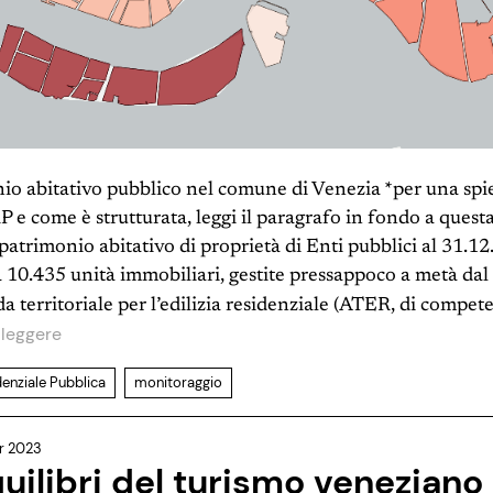
nio abitativo pubblico nel comune di Venezia *per una spi
RP e come è strutturata, leggi il paragrafo in fondo a quest
 patrimonio abitativo di proprietà di Enti pubblici al 31.1
ca 10.435 unità immobiliari, gestite pressappoco a metà d
da territoriale per l’edilizia residenziale (ATER, di compe
 leggere
denziale Pubblica
monitoraggio
r 2023
quilibri del turismo veneziano