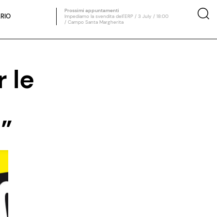
Prossimi appuntamenti
RIO
Impediamo la svendita dell'ERP / 3 July / 18:00
/ Campo Santa Margherita
 le
i”