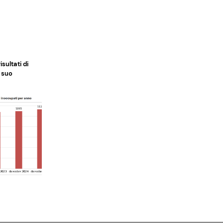
isultati di
l suo