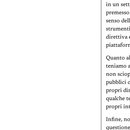
in un sett
premesso 
senso dell
strumenti
direttiva
piattaform
Quanto all
teniamo a
non sciope
pubblici c
propri di
qualche t
propri int
Infine, n
questione 