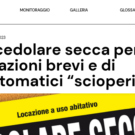
MONITORAGGIO
GALLERIA
GLOSSA
023
cedolare secca per
azioni brevi e di
tomatici “scioper