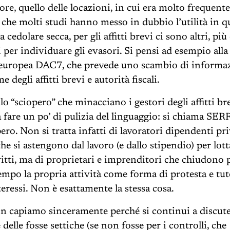
ore, quello delle locazioni, in cui era molto frequente
che molti studi hanno messo in dubbio l’utilità in q
a cedolare secca, per gli affitti brevi ci sono altri, più 
 per individuare gli evasori. Si pensi ad esempio all
 europea DAC7, che prevede uno scambio di informaz
e degli affitti brevi e autorità fiscali.
o “sciopero” che minacciano i gestori degli affitti bre
 fare un po’ di pulizia del linguaggio: si chiama SE
ro. Non si tratta infatti di lavoratori dipendenti pri
he si astengono dal lavoro (e dallo stipendio) per lott
ritti, ma di proprietari e imprenditori che chiudono 
empo la propria attività come forma di protesta e tut
eressi. Non è esattamente la stessa cosa.
on capiamo sinceramente perché si continui a discute
delle fosse settiche (se non fosse per i controlli, che