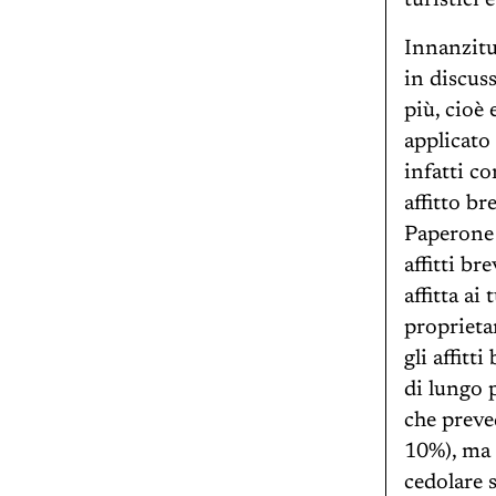
turistici 
Innanzitu
in discus
più, cioè
applicato 
infatti co
affitto b
Paperone o
affitti br
affitta ai
proprietar
gli affitt
di lungo 
che preve
10%), ma 
cedolare 