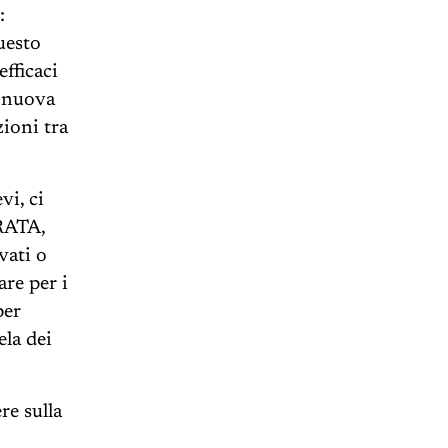
:
uesto
efficaci
a nuova
ioni tra
vi, ci
RRATA,
vati o
are per i
per
ela dei
re sulla