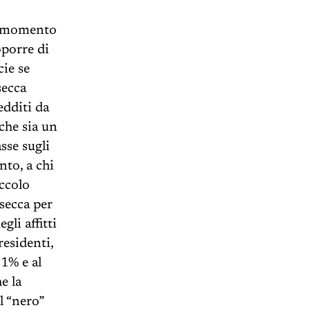
al momento
oporre di
cie se
secca
edditi da
che sia un
sse sugli
nto, a chi
iccolo
 secca per
gli affitti
residenti,
21% e al
e la
l “nero”