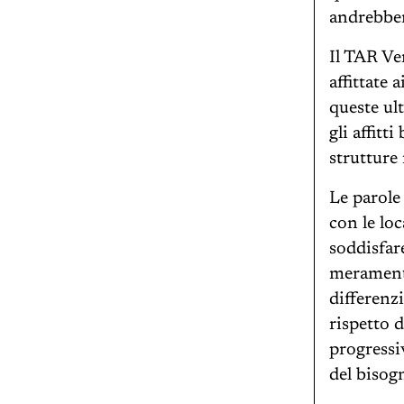
andrebber
Il TAR Ve
affittate 
queste ul
gli affitt
strutture 
Le parole
con le loc
soddisfare
meramente
differenzi
rispetto 
progressiv
del bisogn