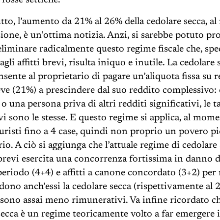
e fosse settiche.
tto, l’aumento da 21% al 26% della cedolare secca, 
sione, è un’ottima notizia. Anzi, si sarebbe potuto pr
 eliminare radicalmente questo regime fiscale che, spe
agli affitti brevi, risulta iniquo e inutile. La cedolare 
nsente al proprietario di pagare un’aliquota fissa su r
reve (21%) a prescindere dal suo reddito complessivo: 
 una persona priva di altri redditi significativi, le ta
evi sono le stesse. E questo regime si applica, al mome
 turisti fino a 4 case, quindi non proprio un povero p
io. A ciò si aggiunga che l’attuale regime di cedolare
i brevi esercita una concorrenza fortissima in danno de
periodo (4+4) e affitti a canone concordato (3+2) per 
dono anch’essi la cedolare secca (rispettivamente al 
sono assai meno rimunerativi. Va infine ricordato ch
secca è un regime teoricamente volto a far emergere i