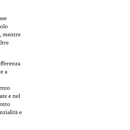
ase
Solo
e, mentre
ltre
ifferenza
te a
ento
ate e nel
ento
nzialità e