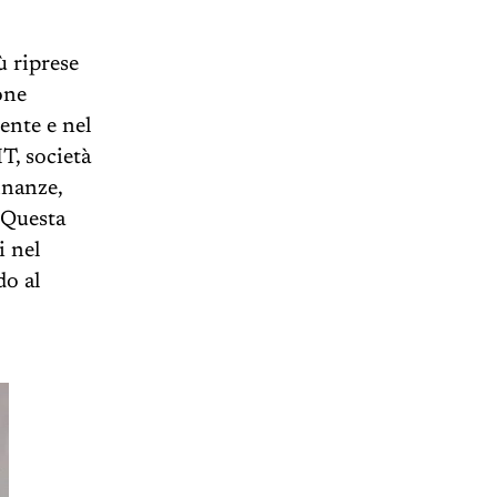
ù riprese
one
ente e nel
T, società
inanze,
 Questa
i nel
do al