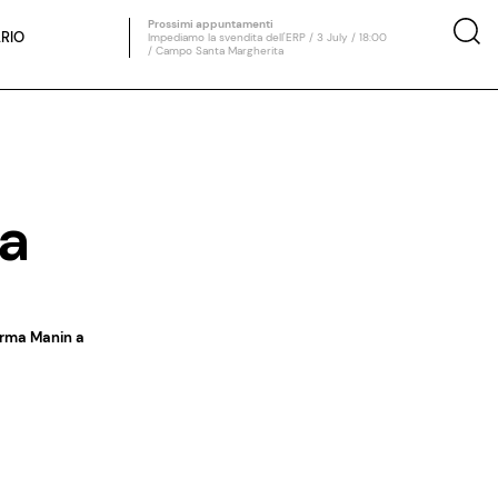
Prossimi appuntamenti
RIO
Impediamo la svendita dell'ERP / 3 July / 18:00
/ Campo Santa Margherita
ta
serma Manin a