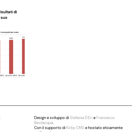
isultati di
l suo
E
Design e sviluppo di
Stefania D'Eri
e
Francesco
Bevilacqua
.
Con il supporto di
Kirby CMS
e hostato eticamente