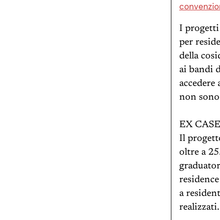
convenzio
I progett
per reside
della cos
ai bandi 
accedere 
non sono m
EX CAS
Il proget
oltre a 25
graduatori
residence
a residen
realizzati.