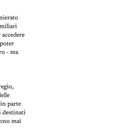
mierato
miliari
r accedere
 poter
ero - ma
regio,
elle
 in parte
 destinati
gono mai