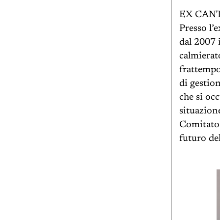
EX CANT
Presso l’
dal 2007 i
calmierat
frattempo
di gestio
che si oc
situazion
Comitato 
futuro del