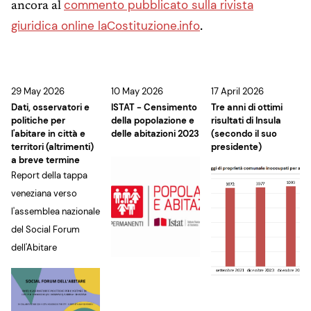
commento pubblicato sulla rivista
ancora al
giuridica online laCostituzione.info
.
29 May 2026
10 May 2026
17 April 2026
Dati, osservatori e
ISTAT - Censimento
Tre anni di ottimi
politiche per
della popolazione e
risultati di Insula
l'abitare in città e
delle abitazioni 2023
(secondo il suo
territori (altrimenti)
presidente)
a breve termine
Report della tappa
veneziana verso
l'assemblea nazionale
del Social Forum
dell'Abitare