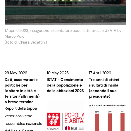
17 aprile 2023, inaugurazione contatore posti letto presso USATA by
Marco Polo
(foto di Chiara Becattini)
29 May 2026
10 May 2026
17 April 2026
Dati, osservatori e
ISTAT - Censimento
Tre anni di ottimi
politiche per
della popolazione e
risultati di Insula
l'abitare in città e
delle abitazioni 2023
(secondo il suo
territori (altrimenti)
presidente)
a breve termine
Report della tappa
veneziana verso
l'assemblea nazionale