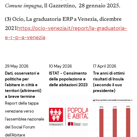
Comune impugna
, Il Gazzettino, 28 gennaio 2025.
(3)
Ocio, La graduatoria ERP a Venezia, dicembre
https://ocio-venezia.it/report/la-graduatoria-
2021
e-r-p-a-venezia
29 May 2026
10 May 2026
17 April 2026
Dati, osservatori e
ISTAT - Censimento
Tre anni di ottimi
politiche per
della popolazione e
risultati di Insula
l'abitare in città e
delle abitazioni 2023
(secondo il suo
territori (altrimenti)
presidente)
a breve termine
Report della tappa
veneziana verso
l'assemblea nazionale
del Social Forum
dell'Abitare