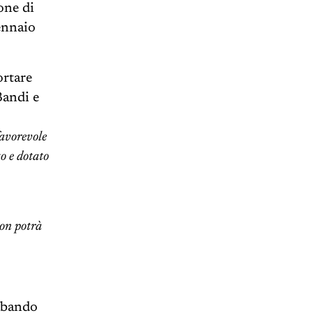
one di
ennaio
ortare
Bandi e
favorevole
o e dotato
non potrà
 bando