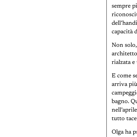
sempre pi
riconosci
dell’hand
capacità 
Non solo,
architett
rialzata e
E come se
arriva pi
campeggio
bagno. Qu
nell’apri
tutto tace
Olga ha p