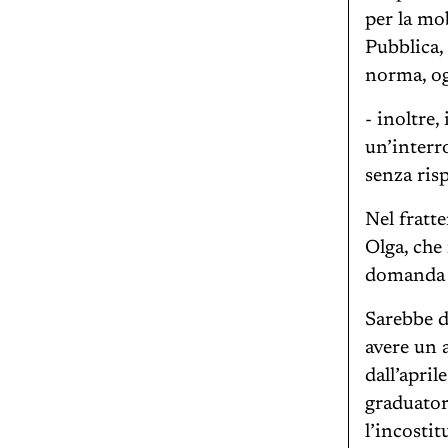
per la mob
Pubblica,
norma, og
- inoltre,
un’interr
senza ris
Nel fratte
Olga, che
domanda 
Sarebbe d
avere un 
dall’apri
graduator
l’incostit