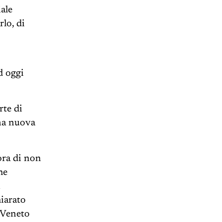
iale
lo, di
d oggi
rte di
una nuova
ora di non
he
n
hiarato
l Veneto