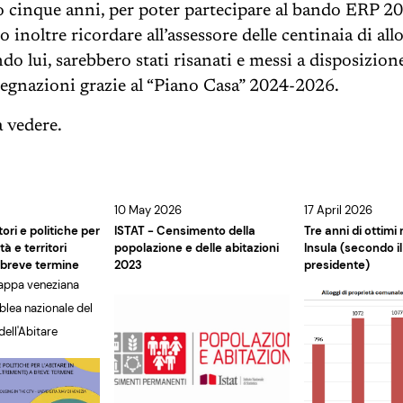
 cinque anni, per poter partecipare al bando ERP 20
noltre ricordare all’assessore delle centinaia di allog
do lui, sarebbero stati risanati e messi a disposizion
egnazioni grazie al “Piano Casa” 2024-2026.
 vedere.
10 May 2026
17 April 2026
ori e politiche per
ISTAT - Censimento della
Tre anni di ottimi r
ttà e territori
popolazione e delle abitazioni
Insula (secondo i
a breve termine
2023
presidente)
tappa veneziana
blea nazionale del
ell'Abitare