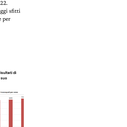
22.
gi sfitti
e per
isultati di
l suo