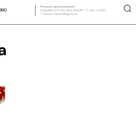
Prossimi appuntamenti
RIO
Impediamo la svendita dell'ERP / 3 July / 18:00
/ Campo Santa Margherita
a