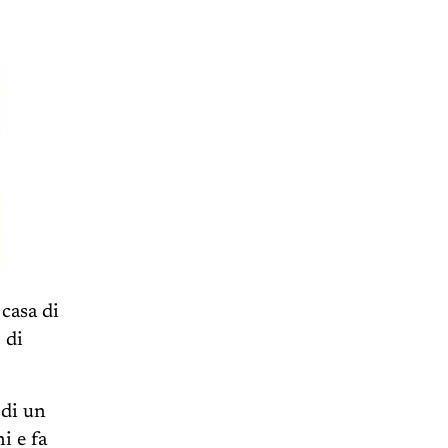
 casa di
 di
 di un
i e fa