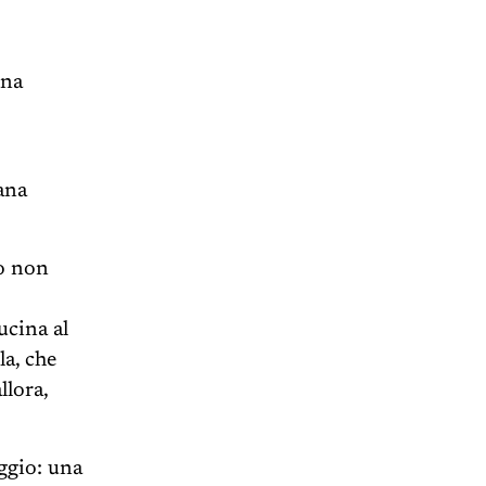
una
ana
no non
ucina al
la, che
llora,
ggio: una