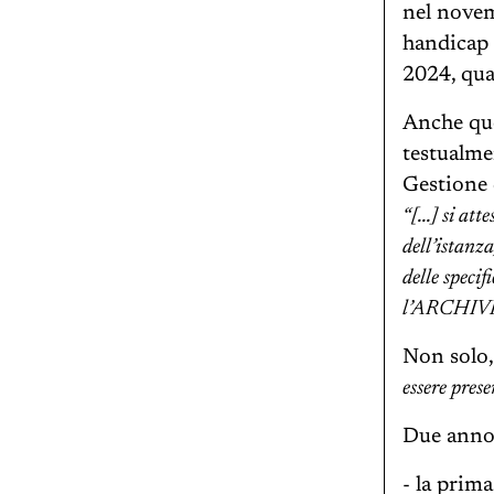
nel novem
handicap 
2024, quan
Anche que
testualme
Gestione 
“[...] si at
dell’istanz
delle specif
l’ARCHIVIA
Non solo,
essere pres
Due anno
- la prim