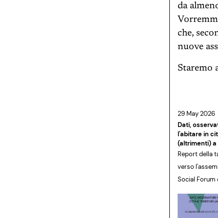
da almeno
Vorremmo i
che, secon
nuove ass
Staremo a
29 May 2026
Dati, osservat
l'abitare in ci
(altrimenti) 
Report della 
verso l'assem
Social Forum d