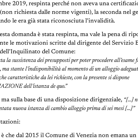
bre 2019, respinta perché non aveva una certificazi
(non richiesta dalle norme vigenti), la seconda nel g
do le era già stata riconosciuta l’invalidità.
sta domanda è stata respinta, ma vale la pena di rip
nte le motivazioni scritte dal dirigente del Servizio 
dell’Inquilinato del Comune:
testa la sussistenza dei presupposti per poter procedere all’esame 
a, ma stante l’indisponibilità al momento di un alloggio adeguat
iche caratteristiche da lei richieste, con la presente si dispone
ZIONE dell’istanza de quo.”
 ma sulla base di una disposizione dirigenziale,
“[...] 
entata nuova istanza di cambio alloggio prima di sei mesi [...]”
tazioni:
a è che dal 2015 il Comune di Venezia non emana un